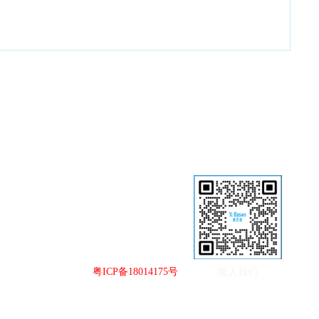
30328
26503529
3331497
3331497
阳区淡水古屋村石径宏裕工业园C2栋
ps.com
粤ICP备18014175号
0302100054号
加入我们