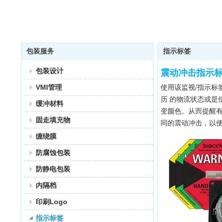
包装服务
指示标签
包装设计
震动冲击指示
使用该监视/指示
VMI管理
历 的物流状态或是
缓冲材料
变颜色。从而提醒
固走填充物
同的震动冲击，以
缠绕膜
防腐蚀包装
防静电包装
内隔档
印刷Logo
指示标签